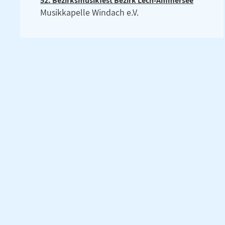
52. Bezirksmusikfest Bezirk Lech-Ammersee
Musikkapelle Windach e.V.