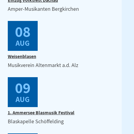
Einzug Volksfest Dachau
Amper-Musikanten Bergkirchen
08
AUG
Weisenblasen
Musikverein Altenmarkt a.d. Alz
09
AUG
1. Ammersee Blasmusik Festival
Blaskapelle Schöffelding