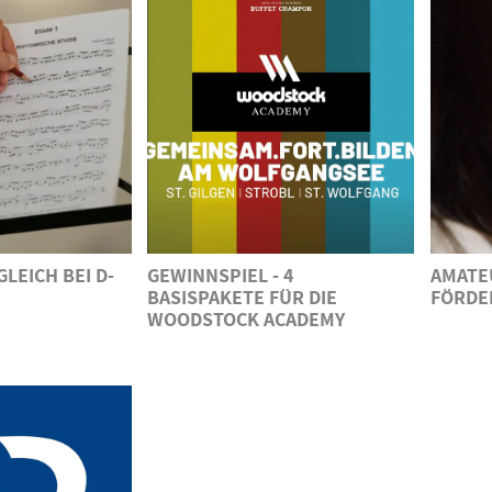
LEICH BEI D-
GEWINNSPIEL - 4
AMATE
BASISPAKETE FÜR DIE
FÖRDE
WOODSTOCK ACADEMY