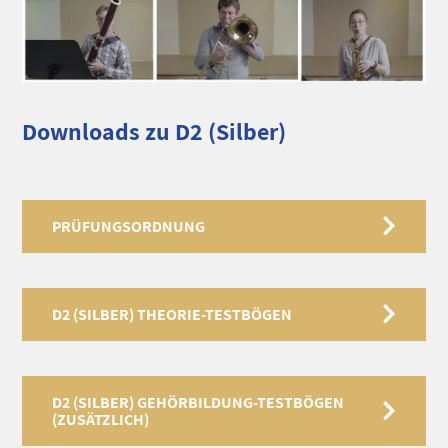
Downloads zu D2 (Silber)
PRÜFUNGSORDNUNG
D2 (SILBER) THEORIE-TESTBÖGEN
D2 (SILBER) GEHÖRBILDUNG-TESTBÖGEN
(ZUSÄTZLICH)