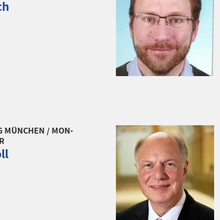
ch
G MÜNCHEN / MON-
R
ll