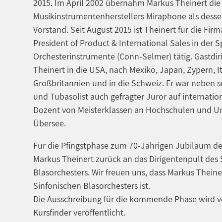
2015. Im April 2002 übernahm Markus Theinert die
Musikinstrumentenherstellers Miraphone als desse
Vorstand. Seit August 2015 ist Theinert für die Firm
President of Product & International Sales in der S
Orchesterinstrumente (Conn-Selmer) tätig. Gastdir
Theinert in die USA, nach Mexiko, Japan, Zypern, I
Großbritannien und in die Schweiz. Er war neben sei
und Tubasolist auch gefragter Juror auf internat
Dozent von Meisterklassen an Hochschulen und Un
Übersee.
Für die Pfingstphase zum 70-Jährigen Jubiläum d
Markus Theinert zurück an das Dirigentenpult des 
Blasorchesters. Wir freuen uns, dass Markus Theine
Sinfonischen Blasorchesters ist.
Die Ausschreibung für die kommende Phase wird vo
Kursfinder veröffentlicht.