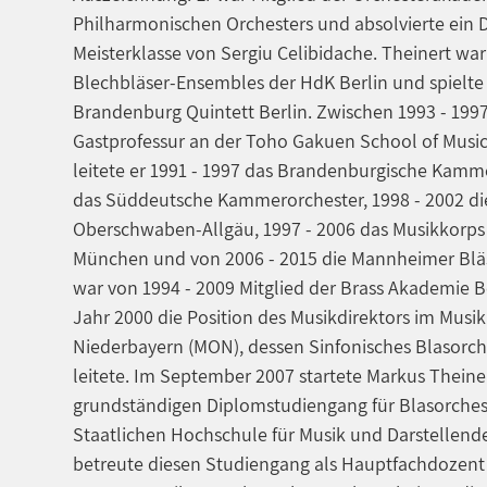
Philharmonischen Orchesters und absolvierte ein D
Meisterklasse von Sergiu Celibidache. Theinert war
Blechbläser-Ensembles der HdK Berlin und spielte
Brandenburg Quintett Berlin. Zwischen 1993 - 1997
Gastprofessur an der Toho Gakuen School of Music i
leitete er 1991 - 1997 das Brandenburgische Kamme
das Süddeutsche Kammerorchester, 1998 - 2002 di
Oberschwaben-Allgäu, 1997 - 2006 das Musikkorps d
München und von 2006 - 2015 die Mannheimer Blä
war von 1994 - 2009 Mitglied der Brass Akademie 
Jahr 2000 die Position des Musikdirektors im Mus
Niederbayern (MON), dessen Sinfonisches Blasorch
leitete. Im September 2007 startete Markus Theine
grundständigen Diplomstudiengang für Blasorches
Staatlichen Hochschule für Musik und Darstellen
betreute diesen Studiengang als Hauptfachdozen