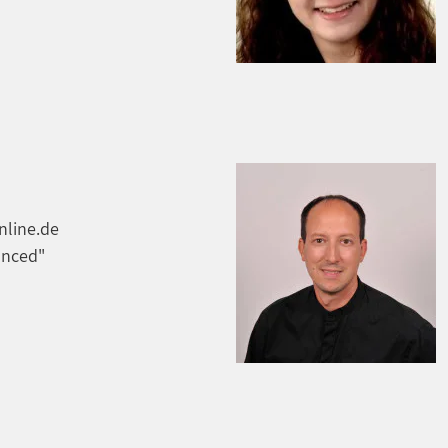
line.de
anced"