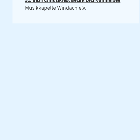
52. Bezirksmusikfest Bezirk Lech-Ammersee
Musikkapelle Windach e.V.