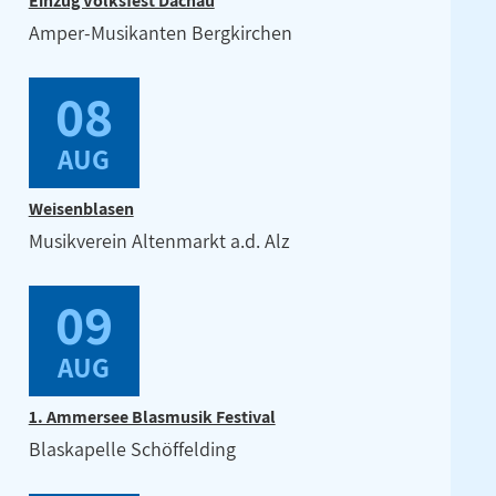
Einzug Volksfest Dachau
Amper-Musikanten Bergkirchen
08
AUG
Weisenblasen
Musikverein Altenmarkt a.d. Alz
09
AUG
1. Ammersee Blasmusik Festival
Blaskapelle Schöffelding