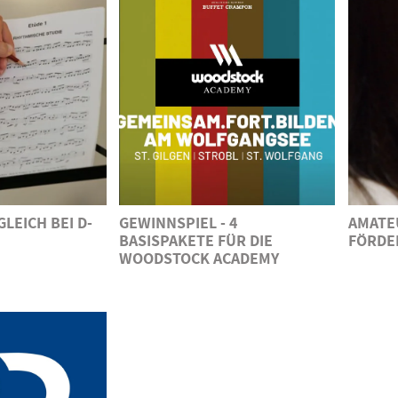
LEICH BEI D-
GEWINNSPIEL - 4
AMATE
BASISPAKETE FÜR DIE
FÖRDE
WOODSTOCK ACADEMY