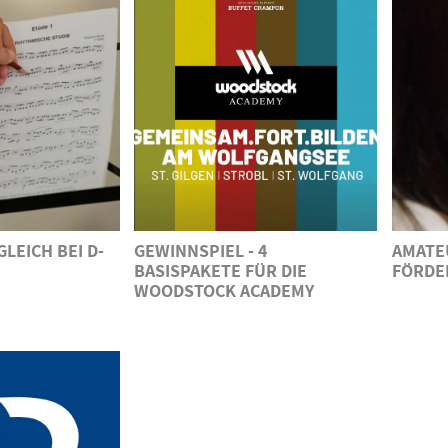
LEICH BEI D-
GEWINNSPIEL - 4
AMATE
BASISPAKETE FÜR DIE
FÖRDE
WOODSTOCK ACADEMY