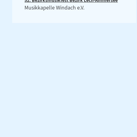
52. Bezirksmusikfest Bezirk Lech-Ammersee
Musikkapelle Windach e.V.