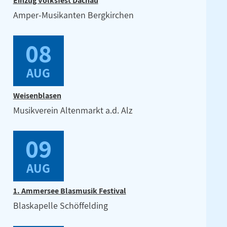
Einzug Volksfest Dachau
Amper-Musikanten Bergkirchen
08
AUG
Weisenblasen
Musikverein Altenmarkt a.d. Alz
09
AUG
1. Ammersee Blasmusik Festival
Blaskapelle Schöffelding