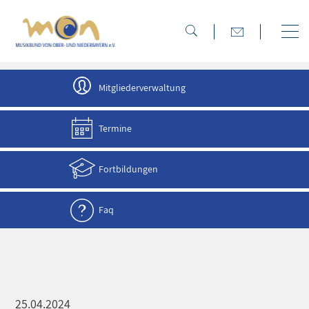
direkt zur Navigation
direkt zum Inhalt
Mitgliederverwaltung
Termine
Fortbildungen
Faq
25.04.2024