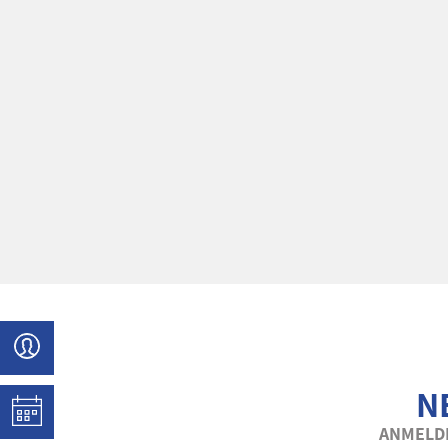
N
ANMELDE