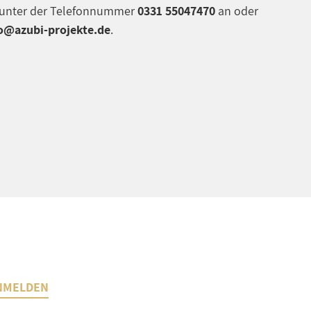
e unter der Telefonnummer
0331 55047470
an oder
o@azubi-projekte.de
.
NMELDEN