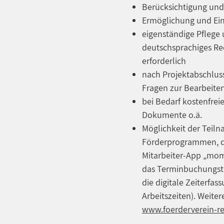
Berücksichtigung und
Ermöglichung und Einh
eigenständige Pflege
deutschsprachiges Re
erforderlich
nach Projektabschluss
Fragen zur Bearbeite
bei Bedarf kostenfrei
Dokumente o.ä.
Möglichkeit der Teiln
Förderprogrammen, die
Mitarbeiter-App „mom
das Terminbuchungst
die digitale Zeiterf
Arbeitszeiten). Weite
www.foerderverein-reg