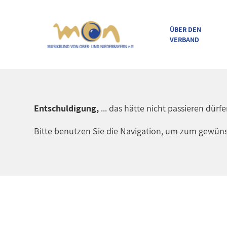
ÜBER DEN
VERBAND
direkt zur Navigation
direkt zum Inhalt
Entschuldigung,
... das hätte nicht passieren dürf
Bitte benutzen Sie die Navigation, um zum gewüns