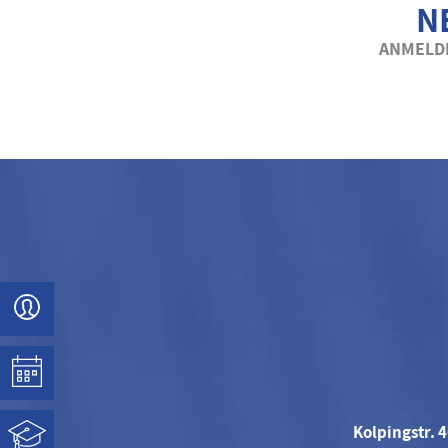
N
ANMELDE
Kolpingstr. 