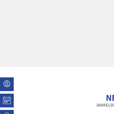
N
ANMELDE