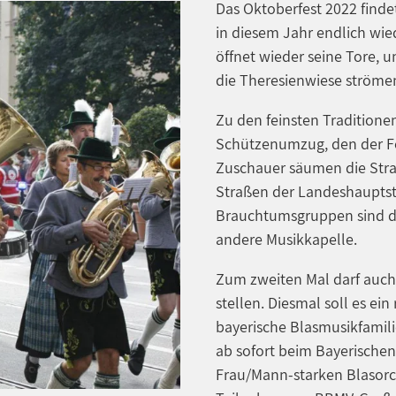
Das Oktoberfest 2022 finde
in diesem Jahr endlich wied
öffnet wieder seine Tore, 
die Theresienwiese ströme
Zu den feinsten Traditione
Schützenumzug, den der Fe
Zuschauer säumen die Stra
Straßen der Landeshauptsta
Brauchtumsgruppen sind da
andere Musikkapelle.
Zum zweiten Mal darf auch
stellen. Diesmal soll es ei
bayerische Blasmusikfamilie
ab sofort beim Bayerische
Frau/Mann-starken Blasorch