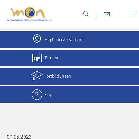
direkt zur Navigation
direkt zum Inhalt
Mitgliederverwaltung
Termine
Fortbildungen
Faq
07.05.2023