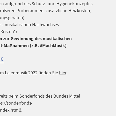
 aufgrund des Schutz- und Hygienekonzeptes
größeren Proberäumen, zusätzliche Heizkosten,
ungsgeräten)
es musikalischen Nachwuchses
-Kosten*)
n zur Gewinnung des musikalischen
rt-Maßnahmen (z.B. #MachMusik)
NG
m Laienmusik 2022 finden Sie
hier
.
ereits beim Sonderfonds des Bundes Mittel
ps://sonderfonds-
index.html
).