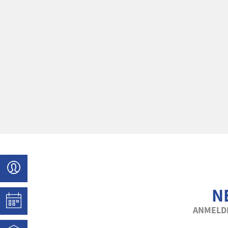
N
ANMELDE