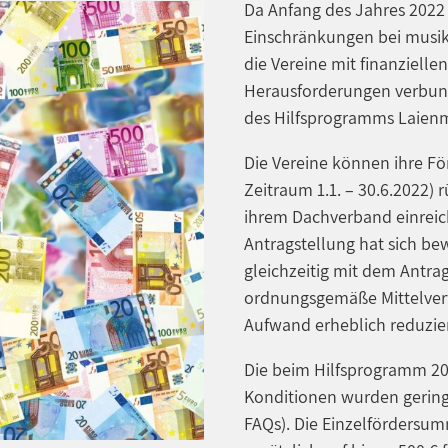
Da Anfang des Jahres 202
Einschränkungen bei musik
die Vereine mit finanziel
Herausforderungen verbund
des Hilfsprogramms Laienmu
Die Vereine können ihre Fö
Zeitraum 1.1. – 30.6.2022) 
ihrem Dachverband einreich
Antragstellung hat sich bew
gleichzeitig mit dem Antra
ordnungsgemäße Mittelverw
Aufwand erheblich reduzier
Die beim Hilfsprogramm 20
Konditionen wurden geringf
FAQs). Die Einzelfördersu