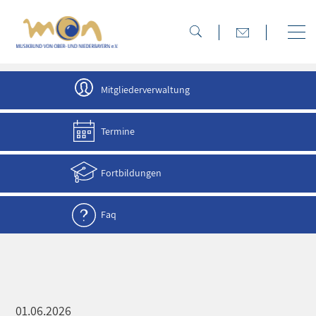
direkt zur Navigation
direkt zum Inhalt
Mitgliederverwaltung
Termine
Fortbildungen
Faq
01.06.2026