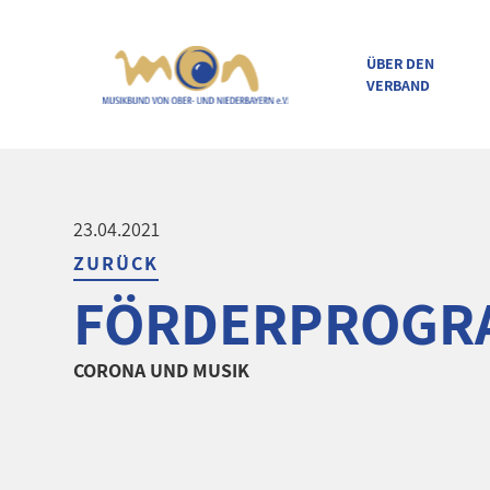
ÜBER DEN
VERBAND
direkt zur Navigation
direkt zum Inhalt
23.04.2021
ZURÜCK
FÖRDERPROGRA
CORONA UND MUSIK