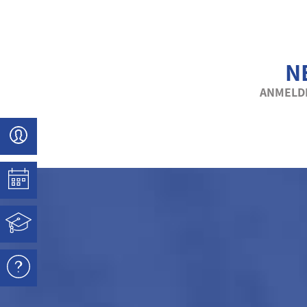
N
ANMELDE