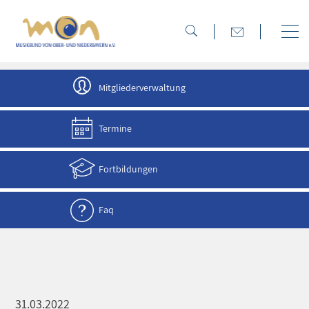
direkt zur Navigation
direkt zum Inhalt
Mitgliederverwaltung
Termine
Fortbildungen
Faq
31.03.2022