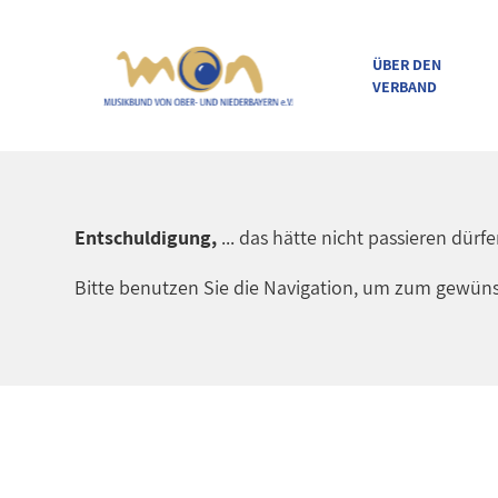
ÜBER DEN
VERBAND
direkt zur Navigation
direkt zum Inhalt
Entschuldigung,
... das hätte nicht passieren dürf
Bitte benutzen Sie die Navigation, um zum gewüns