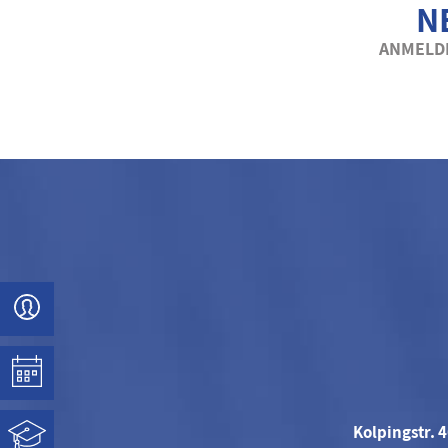
N
ANMELDE
Kolpingstr. 